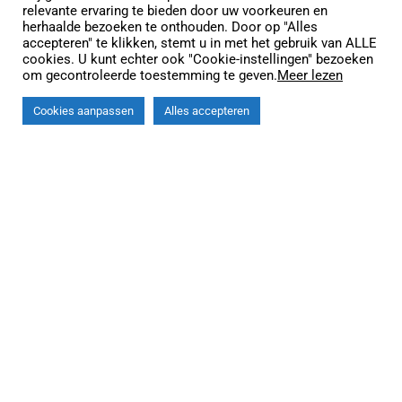
relevante ervaring te bieden door uw voorkeuren en
herhaalde bezoeken te onthouden. Door op "Alles
accepteren" te klikken, stemt u in met het gebruik van ALLE
cookies. U kunt echter ook "Cookie-instellingen" bezoeken
om gecontroleerde toestemming te geven.
Meer lezen
Cookies aanpassen
Alles accepteren
Zonnecarports en
fotovoltaïsche
overkappingen
Produceert & Beschermt