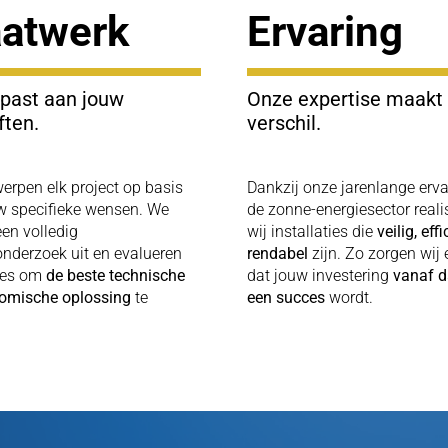
atwerk
Ervaring
past aan jouw
Onze expertise maakt
ften.
verschil.
erpen elk project op basis
Dankzij onze jarenlange erva
w specifieke wensen. We
de zonne-energiesector reali
een volledig
wij installaties die
veilig, eff
onderzoek uit en evalueren
rendabel
zijn. Zo zorgen wij 
ties om
de beste technische
dat jouw investering
vanaf d
omische oplossing
te
een succes
wordt.