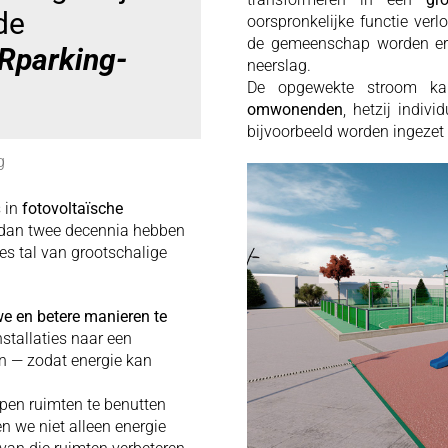
de
oorspronkelijke functie verl
de gemeenschap worden erd
Rparking-
neerslag.
De opgewekte stroom ka
omwonenden
, hetzij indivi
bijvoorbeeld worden ingezet
g
s in
fotovoltaïsche
 dan twee decennia hebben
es tal van grootschalige
e en betere manieren te
nstallaties naar een
en — zodat energie kan
en ruimten te benutten
 we niet alleen energie