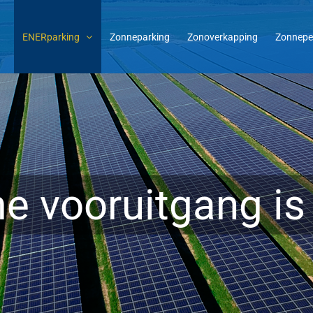
ENERparking
Zonneparking
Zonoverkapping
Zonnepe
 vooruitgang is