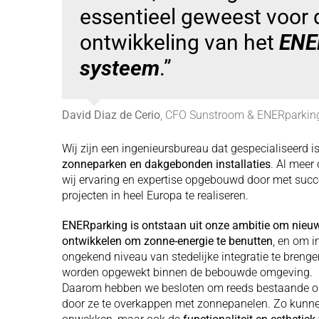
essentieel geweest voor 
ontwikkeling van het
ENE
systeem
.”
David Diaz de Cerio
,
CFO Sunstroom & ENERparkin
Wij zijn een ingenieursbureau dat gespecialiseerd i
zonneparken en dakgebonden installaties
. Al meer
wij ervaring en expertise opgebouwd door met succ
projecten in heel Europa te realiseren.
ENERparking is ontstaan uit onze ambitie om nieuw
ontwikkelen om zonne-energie te benutten
, en om i
ongekend niveau van stedelijke integratie te breng
worden opgewekt binnen de bebouwde omgeving.
Daarom hebben we besloten om reeds bestaande op
door ze te overkappen met zonnepanelen. Zo kunnen