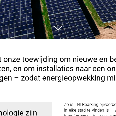
it onze toewijding om nieuwe en b
en, en om installaties naar een 
rengen – zodat energieopwekking mi
Zo is ENERparking bijvoorbe
in elke stad te vinden is —
nologie zijn
transformeren in een
gro