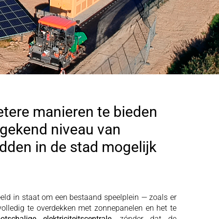
etere manieren te bieden
ongekend niveau van
dden in de stad mogelijk
eld in staat om een bestaand speelplein — zoals er
 volledig te overdekken met zonnepanelen en het te
otschalige elektriciteitscentrale
, zónder dat de