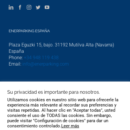
ENERPARKING ESPAÑA
Plaza Eguzki 15, bajo. 31192 Mutilva Alta (Navarra)
España
Phone:
+34 948 119 438
Email:
info@enerparking.com
ENERPARKING HOLLAND
Su privacidad es importante para nosotros.
Beekstraat 54. Cwartier kamer 308. Weert 6001GJ.
Utilizamos cookies en nuestro sitio web para ofrecerle la
Phone:
06 232 745 51
experiencia más relevante al recordar sus preferencias y
visitas repetidas. Al hacer clic en "Aceptar todas", usted
consiente el uso de TODAS las cookies. Sin embargo,
puede visitar "Configuración de cookies" para dar un
consentimiento controlado.
Leer más