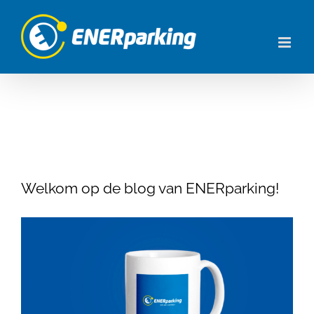
Skip
to
content
Welkom op de blog van ENERparking!
View
Larger
Image