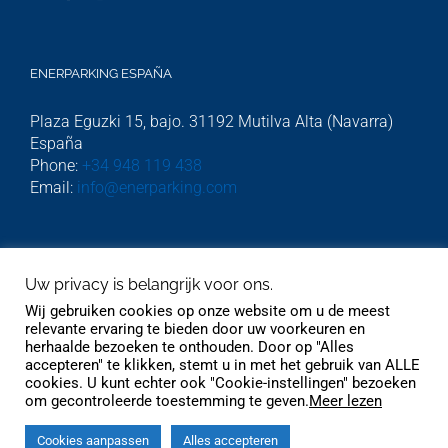
ENERPARKING ESPAÑA
Plaza Eguzki 15, bajo. 31192 Mutilva Alta (Navarra)
España
Phone:
+34 948 119 438
Email:
info@enerparking.com
ENERPARKING HOLLAND
Uw privacy is belangrijk voor ons.
Beekstraat 54. Cwartier kamer 308. Weert 6001GJ.
Wij gebruiken cookies op onze website om u de meest
Phone:
06 232 745 51
relevante ervaring te bieden door uw voorkeuren en
herhaalde bezoeken te onthouden. Door op "Alles
accepteren" te klikken, stemt u in met het gebruik van ALLE
cookies. U kunt echter ook "Cookie-instellingen" bezoeken
om gecontroleerde toestemming te geven.
Meer lezen
Cookies aanpassen
Alles accepteren