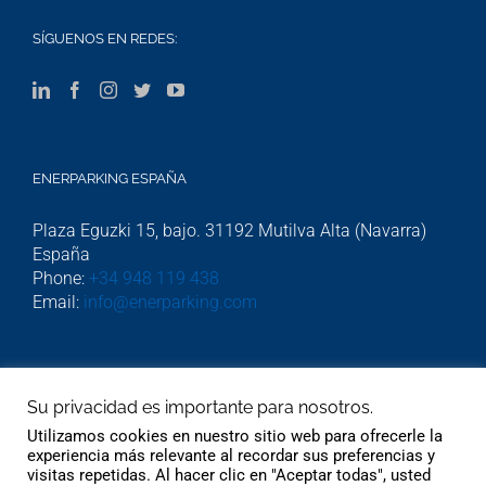
SÍGUENOS EN REDES:
ENERPARKING ESPAÑA
Plaza Eguzki 15, bajo. 31192 Mutilva Alta (Navarra)
España
Phone:
+34 948 119 438
Email:
info@enerparking.com
ENERPARKING HOLLAND
Su privacidad es importante para nosotros.
Beekstraat 54. Cwartier kamer 308. Weert 6001GJ.
Utilizamos cookies en nuestro sitio web para ofrecerle la
Phone:
06 232 745 51
experiencia más relevante al recordar sus preferencias y
visitas repetidas. Al hacer clic en "Aceptar todas", usted