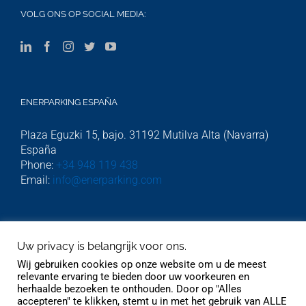
VOLG ONS OP SOCIAL MEDIA:
ENERPARKING ESPAÑA
Plaza Eguzki 15, bajo. 31192 Mutilva Alta (Navarra)
España
Phone:
+34 948 119 438
Email:
info@enerparking.com
ENERPARKING HOLLAND
Uw privacy is belangrijk voor ons.
Beekstraat 54. Cwartier kamer 308. Weert 6001GJ.
Wij gebruiken cookies op onze website om u de meest
Phone:
06 232 745 51
relevante ervaring te bieden door uw voorkeuren en
herhaalde bezoeken te onthouden. Door op "Alles
accepteren" te klikken, stemt u in met het gebruik van ALLE