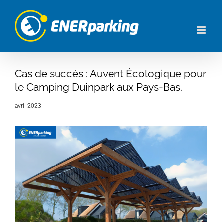
Skip
to
content
Cas de succès : Auvent Écologique pour
le Camping Duinpark aux Pays-Bas.
avril 2023
View
Larger
Image