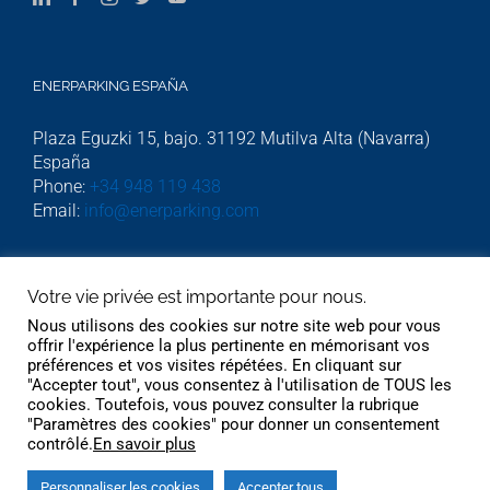
ENERPARKING ESPAÑA
Plaza Eguzki 15, bajo. 31192 Mutilva Alta (Navarra)
España
Phone:
+34 948 119 438
Email:
info@enerparking.com
ENERPARKING HOLLAND
Votre vie privée est importante pour nous.
Nous utilisons des cookies sur notre site web pour vous
Beekstraat 54. Cwartier kamer 308. Weert 6001GJ.
offrir l'expérience la plus pertinente en mémorisant vos
Phone:
06 232 745 51
préférences et vos visites répétées. En cliquant sur
"Accepter tout", vous consentez à l'utilisation de TOUS les
cookies. Toutefois, vous pouvez consulter la rubrique
"Paramètres des cookies" pour donner un consentement
contrôlé.
En savoir plus
Personnaliser les cookies
Accepter tous