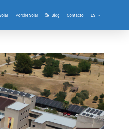
Solar
Porche Solar
Blog
Contacto
ES
Inicio
/
Etiqueta:
Parking Solar